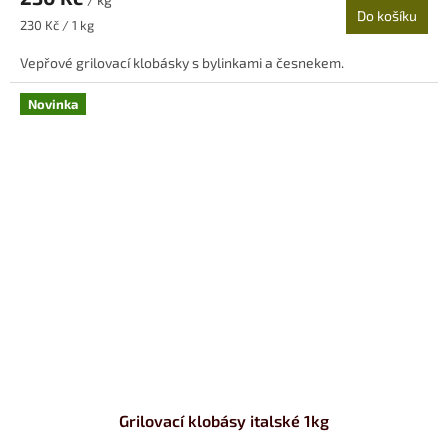
Do košíku
Měrná
230 Kč / 1 kg
cena:
Vepřové grilovací klobásky s bylinkami a česnekem.
Novinka
Grilovací klobásy italské 1kg