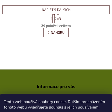
NAČÍST 5 DALŠÍCH
S
1
2
3
t
O
r
29
položek celkem
v
á
l
NAHORU
n
á
k
d
o
v
a
á
c
n
í
í
p
r
v
Z
k
á
y
p
v
Informace pro vás
a
ý
t
p
Jak nakupovat
í
i
Tento web používá soubory cookie. Dalším procházením
Obchodní podmínky / GDPR
s
tohoto webu vyjadřujete souhlas s jejich používáním.
u
Kontakty