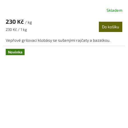
Skladem
230 Kč
/ kg
Do košíku
Měrná
230 Kč / 1 kg
cena:
Vepřové grilovací klobásy se sušenými rajčaty a bazalkou.
Novinka