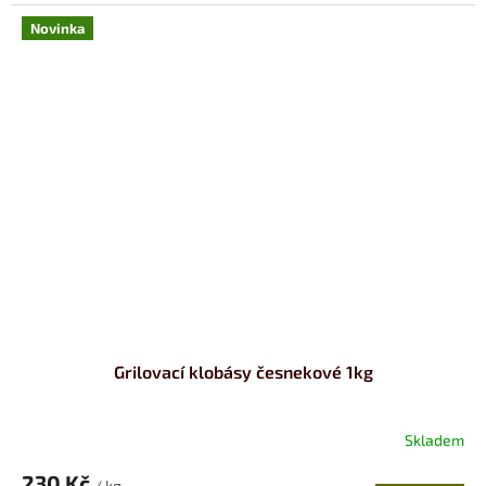
Novinka
Grilovací klobásy česnekové 1kg
Skladem
230 Kč
/ kg