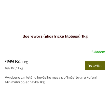
Boerewors (jihoafrická klobása) 1kg
Skladem
499 Kč
/ kg
Do košíku
Měrná
499 Kč / 1 kg
cena:
Vyrobeno z mletého hovězího masa s příměsí bylin a koření.
Minimální objednávka 1kg.