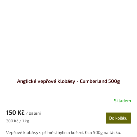
Anglické vepřové klobásy - Cumberland 500g
Skladem
150 Kč
/ balení
Do košíku
Měrná
300 Kč / 1 kg
cena:
Vepřové klobásy s příměsí bylin a koření. Cca 500g na tácku.