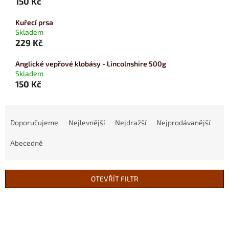
150 Kč
Kuřecí prsa
Skladem
229 Kč
Anglické vepřové klobásy - Lincolnshire 500g
Skladem
150 Kč
Ř
a
Doporučujeme
Nejlevnější
Nejdražší
Nejprodávanější
z
e
Abecedně
n
í
p
OTEVŘÍT FILTR
r
o
V
d
ý
u
p