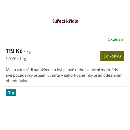
Kuřecí křídla
Skladem
119 Kč
/ kg
Do košíku
Měrná
119 Kč / 1 kg
cena:
Maso vám rádi naložíme do bylinkové nebo pikantní marinády -
své požadavky prosím uveďte v sekci Poznámky před odesláním
objednávky.
Tip