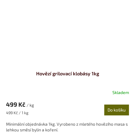
Hovězí grilovací klobásy 1kg
Skladem
499 Kč
/ kg
Do košíku
Měrná
499 Kč / 1 kg
cena:
Minimální objednávka 1kg. Vyrobeno z mletého hovězího masa s
lehkou směsí bylin a koření.