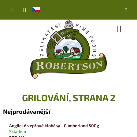
Přejít
na
obsah
NÁK
KOŠ
GRILOVÁNÍ
, STRANA 2
Nejprodávanější
Anglické vepřové klobásy - Cumberland 500g
Skladem