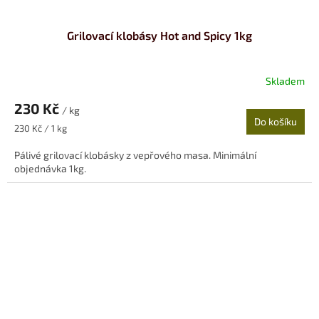
Grilovací klobásy Hot and Spicy 1kg
Skladem
230 Kč
/ kg
Do košíku
Měrná
230 Kč / 1 kg
cena:
Pálivé grilovací klobásky z vepřového masa. Minimální
objednávka 1kg.