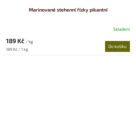
Marinované stehenní řízky pikantní
Skladem
189 Kč
/ kg
Do košíku
Měrná
189 Kč / 1 kg
cena: