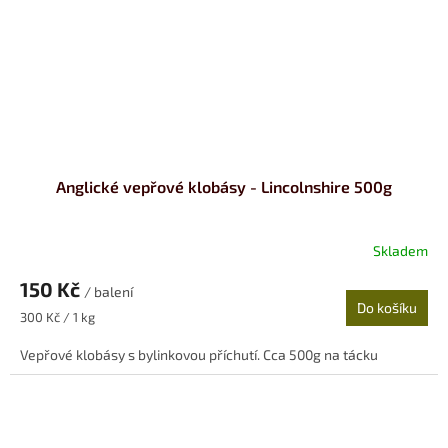
Anglické vepřové klobásy - Lincolnshire 500g
Skladem
150 Kč
/ balení
Do košíku
Měrná
300 Kč / 1 kg
cena:
Vepřové klobásy s bylinkovou příchutí. Cca 500g na tácku