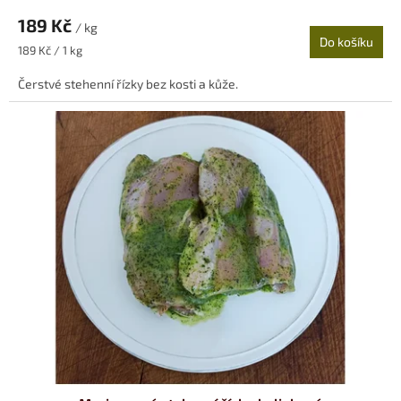
189 Kč
/ kg
Do košíku
Měrná
189 Kč / 1 kg
cena:
Čerstvé stehenní řízky bez kosti a kůže.