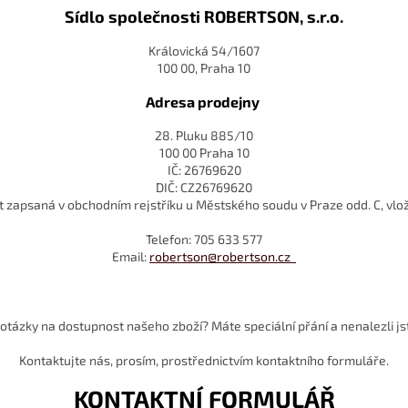
Sídlo společnosti ROBERTSON, s.r.o.
Královická 54/1607
100 00, Praha 10
Adresa prodejny
28. Pluku 885/10
100 00 Praha 10
IČ: 26769620
DIČ: CZ26769620
t zapsaná v obchodním rejstříku u Městského soudu v Praze odd. C, vl
Telefon: 705 633 577
Email:
robertson@robertson.cz
tázky na dostupnost našeho zboží? Máte speciální přání a nenalezli jste 
Kontaktujte nás, prosím, prostřednictvím kontaktního formuláře.
KONTAKTNÍ FORMULÁŘ