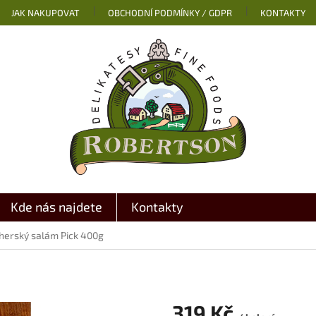
JAK NAKUPOVAT
OBCHODNÍ PODMÍNKY / GDPR
KONTAKTY
Kde nás najdete
Kontakty
herský salám Pick 400g
319 Kč