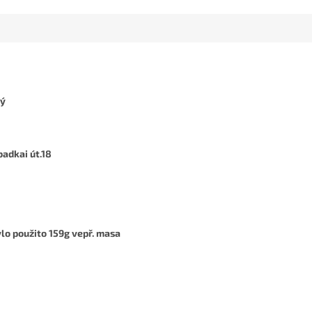
ný
adkai út.18
lo použito 159g vepř. masa