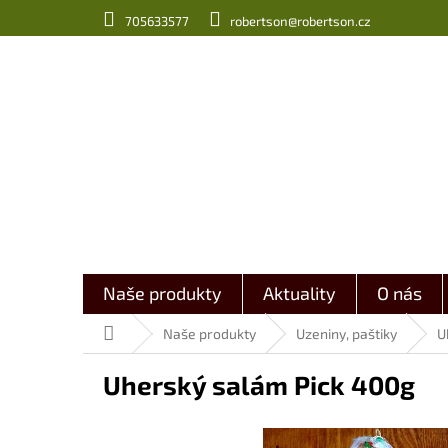
Přejít
705633577
robertson@robertson.cz
na
obsah
Naše produkty
Aktuality
O nás
Domů
Naše produkty
Uzeniny, paštiky
U
Uherský salám Pick 400g