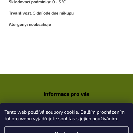
Skladovací podmínky: 0 - 5 °C
Trvanlivost: 5 dní ode dne nákupu
Alergeny: neobsahuje
Z
á
p
Informace pro vás
a
t
Jak nakupovat
í
Tento web používá soubory cookie. Dalším procházením
Obchodní podmínky / GDPR
tohoto webu vyjadřujete souhlas s jejich používáním.
Kontakty