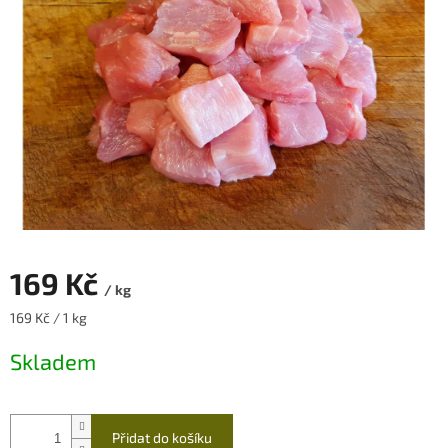
169 Kč
/ kg
Měrná
169 Kč / 1 kg
cena:
Skladem
Přidat do košíku