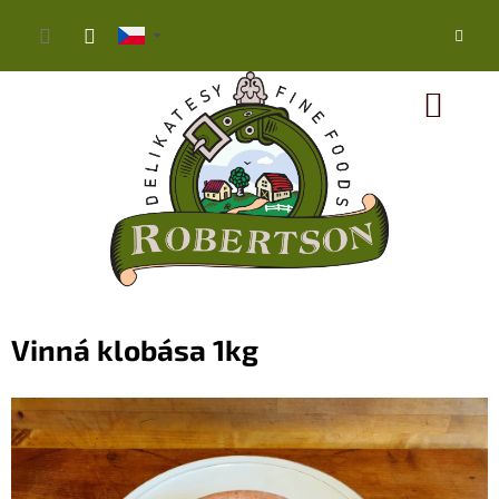
Přejít
na
obsah
NÁK
KOŠ
Vinná klobása 1kg