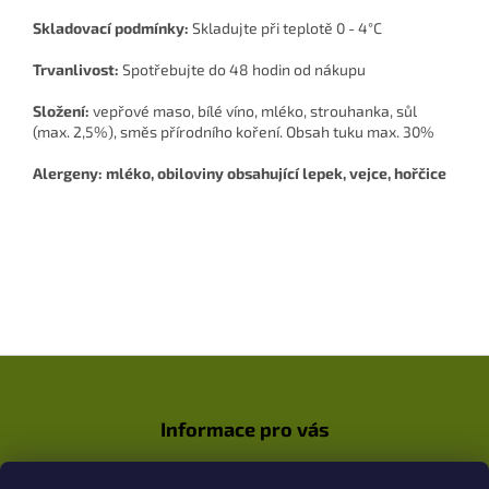
Skladovací podmínky:
Skladujte při teplotě 0 - 4°C
Trvanlivost:
Spotřebujte do 48 hodin od nákupu
Složení:
vepřové maso, bílé víno, mléko, strouhanka, sůl
(max. 2,5%), směs přírodního koření. Obsah tuku max. 30%
Alergeny: mléko, obiloviny obsahující lepek, vejce, hořčice
Z
á
p
Informace pro vás
a
t
Jak nakupovat
í